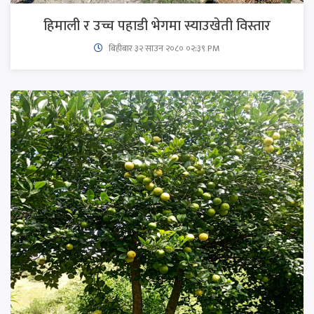
हिमाली र उच्च पहाडी भेगमा स्याउखेती विस्तार
बिहीबार ३२ साउन २०८० ०२:३९ PM