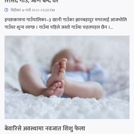
रित्तिदै गाउँ, जीर्ण बन्दै घर
बिहीबार ७ भदौ २०८० ०२:३१ PM
इच्छाकामना गाउँपालिका–३ खानी गाउँका ज्ञानबहादुर मगरलाई आजभोलि
गाउँघर शून्य लाग्छ । गाउँमा पहिले जस्तो गाउँमा चहलपहल छैन ।...
बेवारिसे अवस्थामा नवजात शिशु फेला