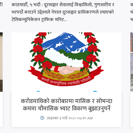
डी
काठमाडौँ, ५ भदौ : दूरसञ्चार सेवालाई विश्वासिलो, गुणस्तरीय र
क
भरपर्दो बनाउने उद्देश्यले नेपाल दूरसञ्चार प्राधिकरणले ल्याएको
भ
टेलिकम्युनिकेसन ट्राफिक मनिट...
भ
करोडमाथिको कारोबारमा मासिक र सोभन्दा
कममा चौमासिक भ्याट विवरण बुझाउनुपर्ने
आइतबार​ ३ भदौ २०८० ०७:१० AM