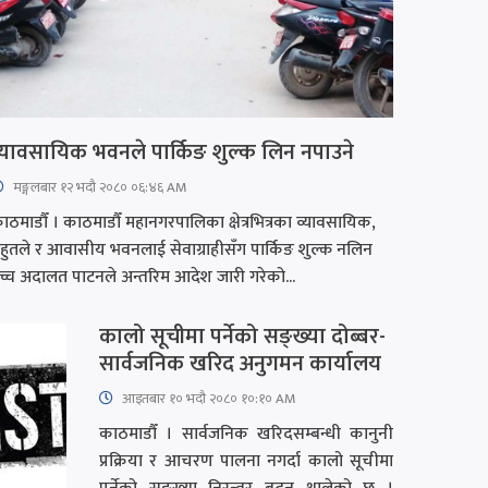
्यावसायिक भवनले पार्किङ शुल्क लिन नपाउने
मङ्गलबार १२ भदौ २०८० ०६:४६ AM
ाठमाडौँ । काठमाडौँ महानगरपालिका क्षेत्रभित्रका व्यावसायिक,
हुतले र आवासीय भवनलाई सेवाग्राहीसँग पार्किङ शुल्क नलिन
च्च अदालत पाटनले अन्तरिम आदेश जारी गरेको...
कालो सूचीमा पर्नेको सङ्ख्या दोब्बर-
सार्वजनिक खरिद अनुगमन कार्यालय
आइतबार​ १० भदौ २०८० १०:१० AM
काठमाडौँ । सार्वजनिक खरिदसम्बन्धी कानुनी
प्रक्रिया र आचरण पालना नगर्दा कालो सूचीमा