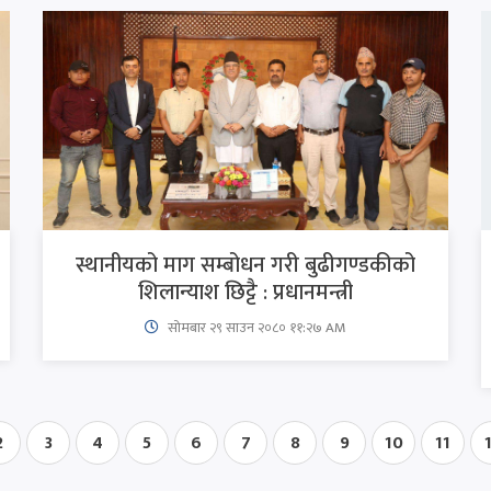
स्थानीयको माग सम्बोधन गरी बुढीगण्डकीको
शिलान्याश छिट्टै : प्रधानमन्त्री
सोमबार २९ साउन २०८० ११:२७ AM
2
3
4
5
6
7
8
9
10
11