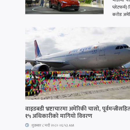
भाडामा यात
प्लेटफर्म
करोड अमेर
वाइडबडी भ्रष्टाचारमा अमेरिकी चासो, पूर्वमन्त्रीसहि
१५ अधिकारीको मागियो विवरण
शुक्रबार​ ८ भदौ २०८० ०६:५३ AM