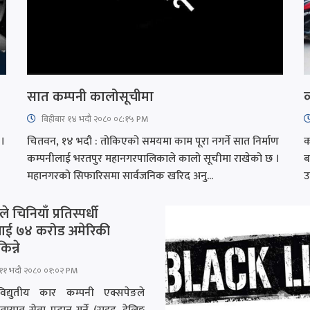
सात कम्पनी कालोसूचीमा
व
बिहीबार १४ भदौ २०८० ०८:१५ PM
 ।
चितवन, १४ भदौ : तोकिएको समयमा काम पूरा नगर्ने सात निर्माण
क
कम्पनीलाई भरतपुर महानगरपालिकाले कालो सूचीमा राखेको छ ।
ब
महानगरको सिफारिसमा सार्वजनिक खरिद अनु...
उ
 चिनियाँ प्रतिस्पर्धी
लाई ७४ करोड अमेरिकी
न्ने
११ भदौ २०८० ०१:०२ PM
विद्युतीय कार कम्पनी एक्सपेङले