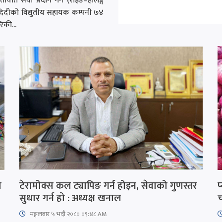
ायात सेवा प्रदान गर्ने (राइड–हेलिङ्ग
) दिदीको विद्युतीय सहायक कम्पनी ७४
िकी...
त
टेरामोक्स कल ट्यापिङ गर्न होइन, सेवाको गुणस्तर
प
सुधार गर्न हो : अध्यक्ष खनाल
च
मङ्गलबार ५ भदौ २०८० ०९:४८ AM