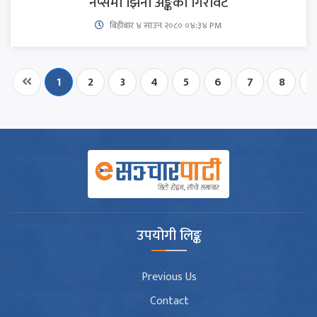
नेप्सेमा झिनो अङ्कको गिरावट
बिहीबार ४ साउन २०८० ०४:३४ PM
1
2
3
4
5
6
7
8
9
उपयोगी लिङ्क
Previous Us
Contact