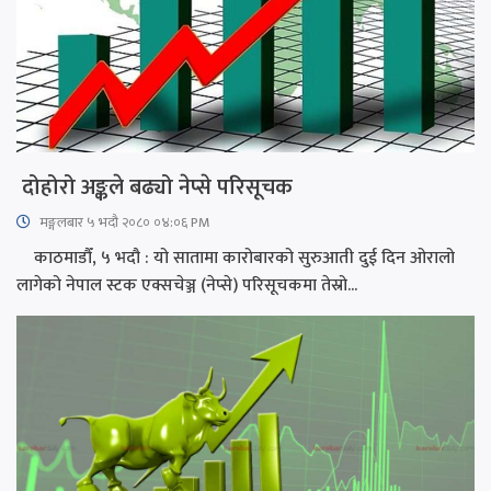
दोहोरो अङ्कले बढ्यो नेप्से परिसूचक
मङ्गलबार ५ भदौ २०८० ०४:०६ PM
काठमाडौँ, ५ भदौ : यो सातामा कारोबारको सुरुआती दुई दिन ओरालो
लागेको नेपाल स्टक एक्सचेञ्ज (नेप्से) परिसूचकमा तेस्रो...