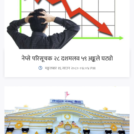
नेप्से परिसूचक २८ दशमलव ५९ अङ्कले घट्यो
मङ्गलबार १६ साउन २०८० ०४:०४ PM