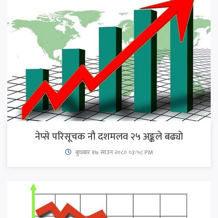
नेप्से परिसूचक नौ दशमलव २५ अङ्कले बढ्यो
बुधबार १७ साउन २०८० ०३:५८ PM