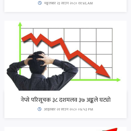
मङ्गलबार २३ साउन २०८० ११:४६ AM
नेप्से परिसूचक ३८ दशमलव ३७ अङ्कले घट्यो
आइतबार​ २१ साउन २०८० ०४:५३ PM