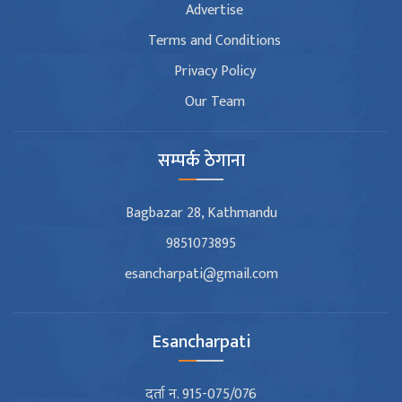
Advertise
Terms and Conditions
Privacy Policy
Our Team
सम्पर्क ठेगाना
Bagbazar 28, Kathmandu
9851073895
esancharpati@gmail.com
Esancharpati
दर्ता न. 915-075/076