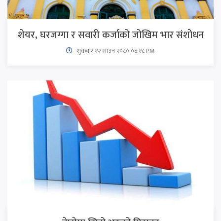
शेयर, घरजग्गा र सवारी कर्जाको जोखिम भार संशोधन
शुक्रबार​ १२ साउन २०८० ०६:१८ PM