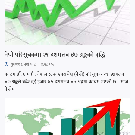
नेप्से परिसूचकमा २९ दशमलव ४७ अङ्कको वृद्धि
बुधबार ६ भदौ २०८० ०४:२८ PM
काठमाडौँ, ६ भदौ : नेपाल स्टक एक्सचेञ्ज (नेप्से) परिसूचक २९ दशमलव
४७ अङ्कले बढेर दुई हजार ४५ दशमलव ४५ अङ्कमा कायम भएको छ । आज
नेप्सेम...