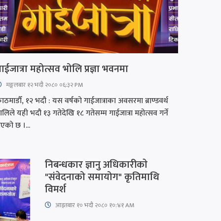
ाईजात्रा महोत्सव भोलि प्रज्ञा भवनमा
मङ्गलबार १२ भदौ २०८० ०६:३२ PM
ाठमाडौँ, १२ भदौ : यस वर्षको गाईजात्राका अवसरमा ब्राण्डवर्थ
्रालिले यही भदौ १३ गतेदेखि १८ गतेसम्म गाईजात्रा महोत्सव गर्ने
एको छ ।...
निबन्धकार ज्ञानु अधिकारीकाे
"संवेदनाको समायोग" कृतिमाथि
विमर्श
आइतबार​ १० भदौ २०८० १०:४१ AM