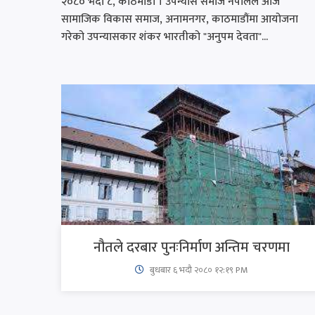
२०८० भदौ ८, काठमाडौं । उपन्यास समाज नेपालले आज
सामाजिक विकास समाज, अनामनगर, काठमाडौंमा आयोजना
गरेको उपन्यासकार शंकर भारतीको "अनुपम देवता"...
नौतले दरबार पुनःनिर्माण अन्तिम चरणमा
बुधबार ६ भदौ २०८० १२:१९ PM