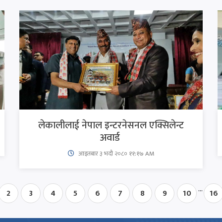
लेकालीलाई नेपाल इन्टरनेसनल एक्सिलेन्ट
अवार्ड
आइतबार​ ३ भदौ २०८० ११:१७ AM
...
2
3
4
5
6
7
8
9
10
16