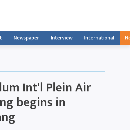
t
Newspaper
Interview
International
Ne
um Int'l Plein Air
ing begins in
ang