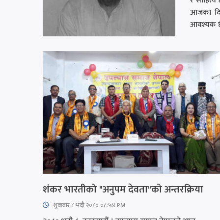
र साहित्य 
आजका दिन
आवश्यक छै
शंकर भारतीको "अनुपम देवता"को अन्तरक्रिया
शुक्रबार​ ८ भदौ २०८० ०८:५४ PM