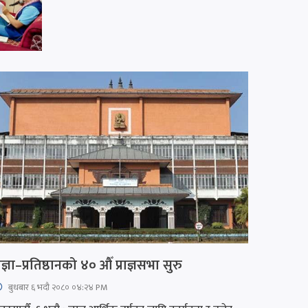
्रज्ञा–प्रतिष्ठानको ४० औँ प्राज्ञसभा सुरु
बुधबार ६ भदौ २०८० ०४:२४ PM