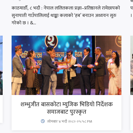
क
काठमाडौँ, ८ भदौ : नेपाल ललितकला प्रज्ञा–प्रतिष्ठानले रामेछापको
प
सुनापाती गाउँपालिलाई थाङ्का कलाको ‘हब’ बनाउन अध्ययन सुरु
। 
गरेको छ । &...
शम्भुजीत बासकोटा म्युजिक भिडियो निर्देशक
समाजबाट पुरस्कृत
सोमबार ४ भदौ २०८० ०५:५८ PM