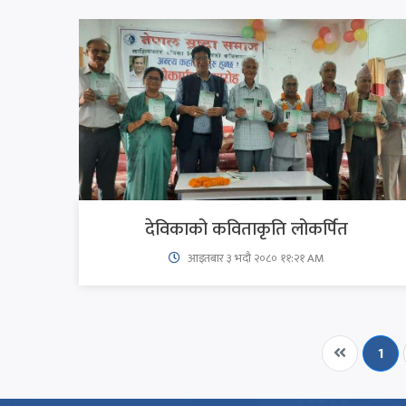
देविकाको कविताकृति लोकर्पित
आइतबार​ ३ भदौ २०८० ११:२१ AM
1