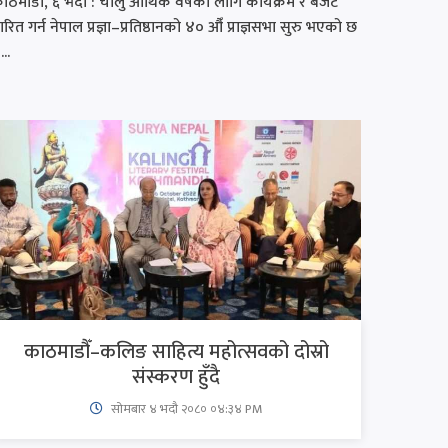
ाठमाडौँ, ६ भदौ : चालु आर्थिक वर्षका लागि कार्यक्रम र बजेट
ारित गर्न नेपाल प्रज्ञा–प्रतिष्ठानको ४० औँ प्राज्ञसभा सुरु भएको छ
...
काठमाडौँ–कलिङ साहित्य महोत्सवको दोस्रो
संस्करण हुँदै
सोमबार ४ भदौ २०८० ०४:३४ PM