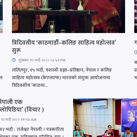
त्रिदिवसीय ‘काठमाडौँ–कलिङ साहित्य महोत्सव’
ग
सुरू
शुक्रबार​ १५ भदौ २०८० ०३:४१ PM
क
ललितपुर, १५ भदौ, यशस्वी प्रज्ञा–प्रतिष्ठान, नेपाल र कलिङ
प
ेल
साहित्य महोत्सव (केएलएफ) भारतको संयुक्त आयोजनामा
भ
त्रिदिवसीय ‘काठमा...
 नेपाली एक
्लोपिडिया’ (विचार )
र १२ भदौ २०८० ११:५४ AM
१२ भदौ : राजेश्वर नेपाली । पत्रकारिता