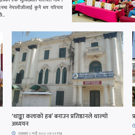
क्षेत्रका एक सुविख्यात परिचित नाम ।
मा नेपालीजीलाई कुनै थप परिचय
...
‘थाङ्का कलाको हब’ बनाउन प्रतिष्ठानले थाल्यो
प
अध्ययन
शुक्रबार​ ८ भदौ २०८० ०१:५२ PM