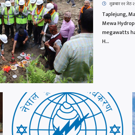
शुक्रबार​ ११ जे
Taplejung, Ma
Mewa Hydropow
megawatts ha
H...