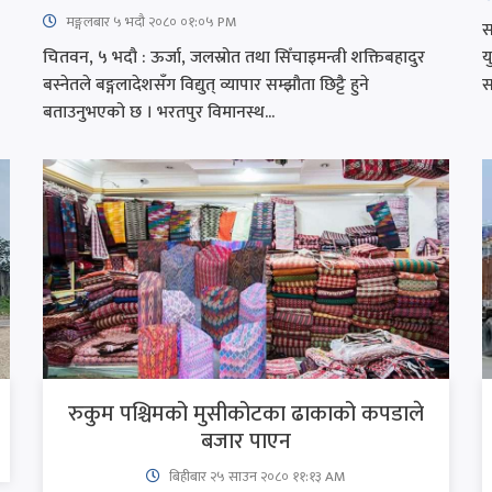
मङ्गलबार ५ भदौ २०८० ०१:०५ PM
स
चितवन, ५ भदौ : ऊर्जा, जलस्रोत तथा सिँचाइमन्त्री शक्तिबहादुर
य
बस्नेतले बङ्गलादेशसँग विद्युत् व्यापार सम्झौता छिट्टै हुने
स
बताउनुभएको छ । भरतपुर विमानस्थ...
रुकुम पश्चिमको मुसीकोटका ढाकाको कपडाले
बजार पाएन
बिहीबार २५ साउन २०८० ११:१३ AM