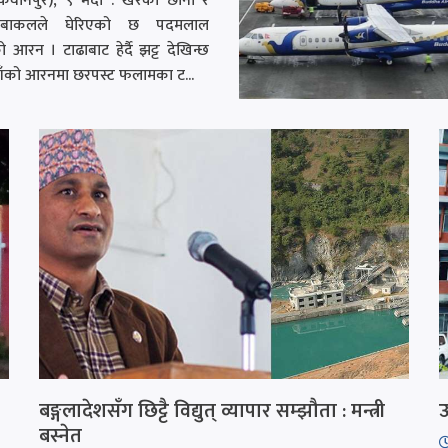
कवानपुर), ९ भदौ : खरको छानो र
बाकलले घेरिएको छ पदमलाल
को आरन । टाढाबाट हेर्दै झट्ट देखिन्छ
ाँको आरनमा छरपस्ट फलामका ट...
बङ्गलादेशसँग छिट्टै विद्युत् व्यापार सम्झौता : मन्त्री
ऊ
बस्नेत