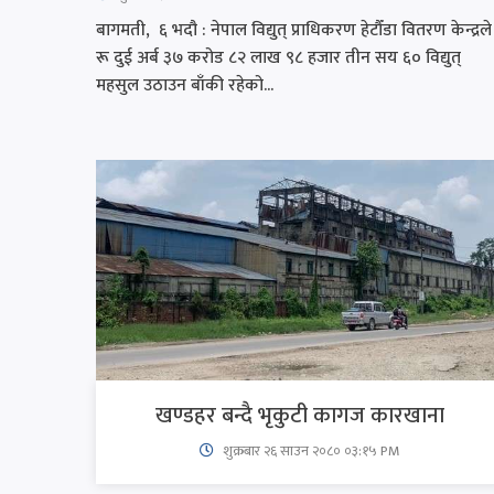
बागमती, ६ भदौ : नेपाल विद्युत् प्राधिकरण हेटौँडा वितरण केन्द्रले
रू दुई अर्ब ३७ करोड ८२ लाख ९८ हजार तीन सय ६० विद्युत्
महसुल उठाउन बाँकी रहेको...
खण्डहर बन्दै भृकुटी कागज कारखाना
शुक्रबार​ २६ साउन २०८० ०३:१५ PM