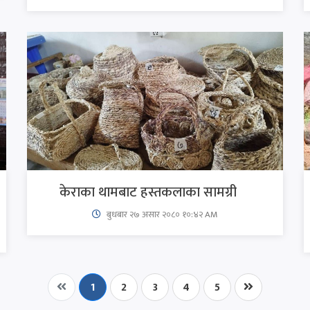
केराका थामबाट हस्तकलाका सामग्री
बुधबार २७ असार २०८० १०:४२ AM
1
2
3
4
5