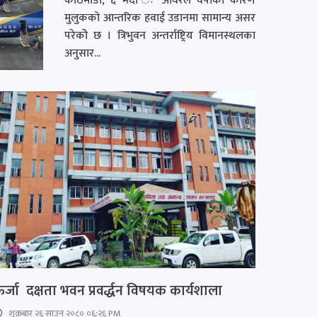
काठमाडौँ, ६ भदौँ ः अविरल वर्षाका कारण
मुलुकको आन्तरिक हवाई उडानमा सामान्य असर
परेकोे छ । त्रिभुवन अन्तर्राष्ट्रिय विमानस्थलका
अनुसार...
र्जा दक्षता भवन प्रवर्द्धन विषयक कार्यशाला
शुक्रबार​ २६ साउन २०८० ०६:२६ PM