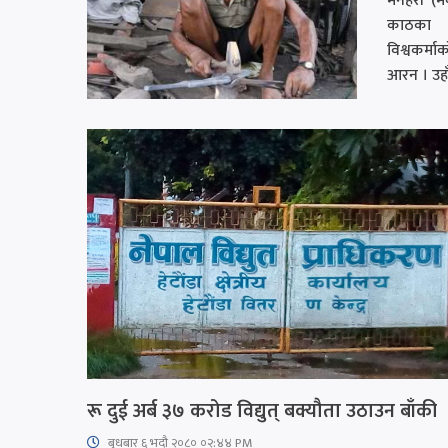
मनहरी (म
काठका 
विश्वकर्मा
आरन । उह
रू दुई अर्ब ३७ करोड विद्युत् बक्यौता उठाउन बाँकी
बुधबार ६ भदौ २०८० ०२:४४ PM