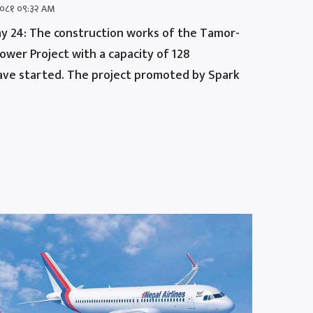
ठ २०८१ ०९:३२ AM
y 24: The construction works of the Tamor-
er Project with a capacity of 128
ve started. The project promoted by Spark