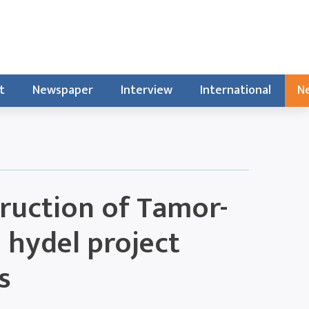
t
Newspaper
Interview
International
Ne
ruction of Tamor-
hydel project
s