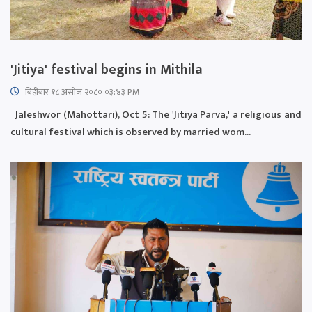
'Jitiya' festival begins in Mithila
बिहीबार १८ असोज २०८० ०३:४३ PM
Jaleshwor (Mahottari), Oct 5: The 'Jitiya Parva,' a religious and
cultural festival which is observed by married wom...