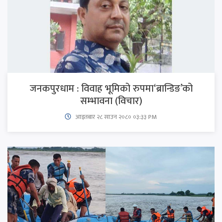
जनकपुरधाम : विवाह भूमिको रुपमा‘ब्रान्डिङ’को
सम्भावना (विचार)
आइतबार​ २८ साउन २०८० ०३:३३ PM