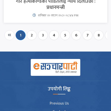
गौर हत्याकाण्डका पीडितलाई न्याय दिलाउँछौँ :
प्रधानमन्त्री
शनिबार २० साउन २०८० ०८:४४ PM
1
2
3
4
5
6
7
8
9
उपयोगी लिङ्क
Previous Us