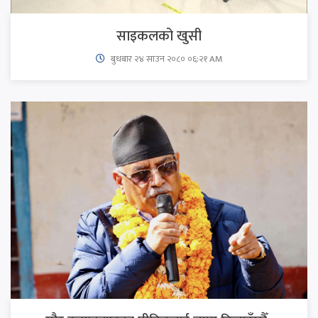
साइकलको खुसी
बुधबार २४ साउन २०८० ०६:२१ AM