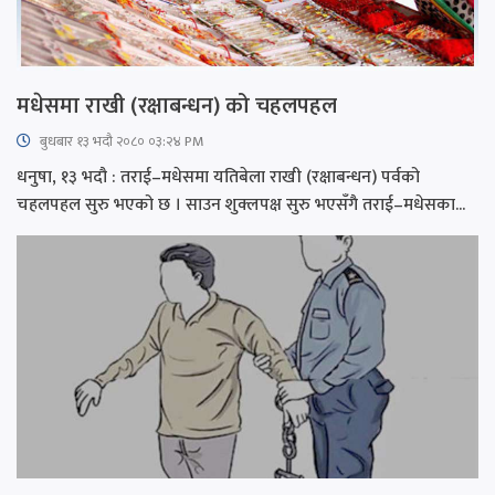
मधेसमा राखी (रक्षाबन्धन) को चहलपहल
बुधबार १३ भदौ २०८० ०३:२४ PM
धनुषा, १३ भदौ : तराई–मधेसमा यतिबेला राखी (रक्षाबन्धन) पर्वको
चहलपहल सुरु भएको छ । साउन शुक्लपक्ष सुरु भएसँगै तराई–मधेसका...