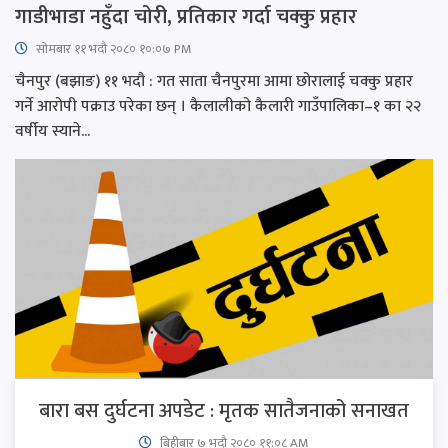
गाडीभाडा नहुँदा चोरी, प्रतिकार गर्दा चक्कु प्रहार
सोमबार ११ भदौ २०८० १०:०७ PM
चैनपुर (बझाङ) ११ भदौ : गत साता चैनपुरमा आमा छोरालाई चक्कु प्रहार
गर्ने आरोपी पक्राउ परेका छन् । कैलालीको कैलारी गाउँपालिका–१ का २२
वर्षीय स्याने...
बारा बस दुर्घटना अपडेट : मृतक सातैजनाको सनाखत
बिहीबार ७ भदौ २०८० ११:०८ AM