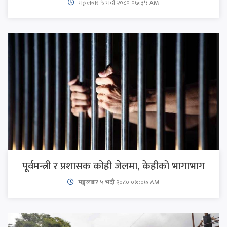
मङ्गलबार ५ भदौ २०८० ०७:३५ AM
पूर्वमन्त्री र प्रशासक कोही जेलमा, केहीको भागाभाग
मङ्गलबार ५ भदौ २०८० ०७:०७ AM