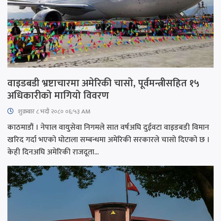
वाइडबडी भ्रष्टाचारमा अमेरिकी चासो, पूर्वमन्त्रीसहित १५
अधिकारीको मागियो विवरण
शुक्रबार​ ८ भदौ २०८० ०६:५३ AM
काठमाडौं । नेपाल वायुसेवा निगमले सात वर्षअघि दुईवटा वाइडबडी विमान
खरिद गर्दा भएको घोटाला सम्बन्धमा अमेरिकी सरकारले चासो दिएको छ ।
केही दिनअघि अमेरिकी राजदूता...