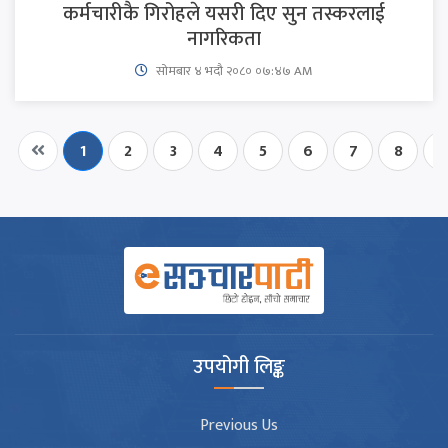
कर्मचारीकै गिरोहले यसरी दिए सुन तस्करलाई
नागरिकता
सोमबार ४ भदौ २०८० ०७:४७ AM
1
2
3
4
5
6
7
8
9
उपयोगी लिङ्क
Previous Us