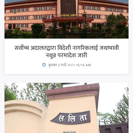
सर्वोच्च अदालतद्वारा विदेशी नागरिकलाई जथाभावी
नथुन्न परमादेश जारी
बुधबार ६ भदौ २०८० ०६:५६ AM