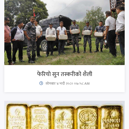
फेरियो सुन तस्करीको शैली
सोमबार ४ भदौ २०८० ०७:५८ AM